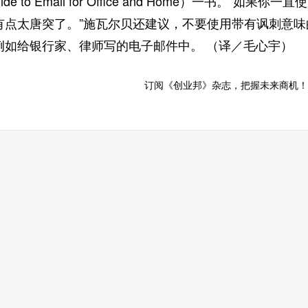
l Guide to Email for Office and Home）一
有点太唐突了。”施瓦尔贝还建议，不要使用带有讽刺意
例如给银行家、律师写的电子邮件中。 （译／毛心宇）
订阅《创业邦》杂志，把握未来商机！