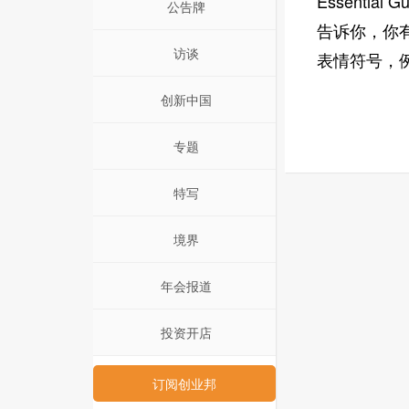
Essentia
公告牌
告诉你，你
访谈
表情符号，
创新中国
专题
特写
境界
年会报道
投资开店
订阅创业邦