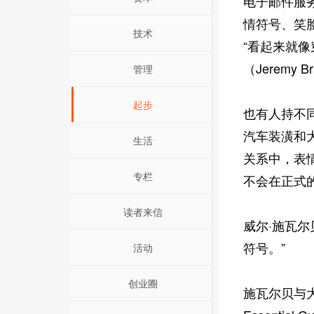
电子邮件服务
情符号、笑
技术
“看起来就像
（Jerem
管理
起步
也有人持不
汽车装潢和大
生活
关系中，表
专栏
不会在正式
读者来信
威尔·施瓦尔
符号。”
活动
创业圈
施瓦尔贝与大卫