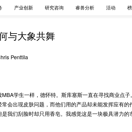
务
产业创新
研究咨询
睿兽分析
活动
榜
何与大象共舞
 Penttila
读MBA学生一样，德怀特。斯库塞斯一直在寻找商业点子
经常会出现皮肤问题，而他们用的产品却未能发挥应有的作
但是我们刮脸时却只用香皂。我感觉这是一块极具潜力的市