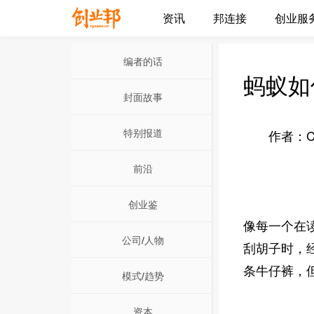
资讯
邦连接
创业服
编者的话
蚂蚁如
封面故事
特别报道
作者：Chris
前沿
创业鉴
像每一个在
公司/人物
刮胡子时，
条牛仔裤，
模式/趋势
资本