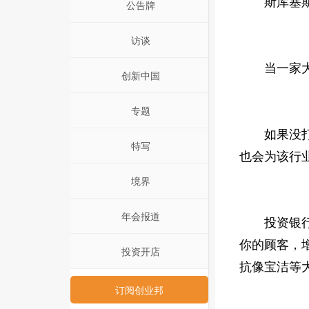
斯库塞斯说
公告牌
访谈
当一家大公
创新中国
专题
如果没打算
特写
也会为该行
境界
年会报道
投资银行和
你的顾客，增
投资开店
抗像宝洁等大
订阅创业邦