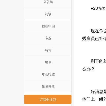
公告牌
●20%表
访谈
创新中国
现在你面前
秀雇员已经
专题
特写
剩下的就是
境界
么办？
年会报道
投资开店
好消息是，
他们上一组
订阅创业邦