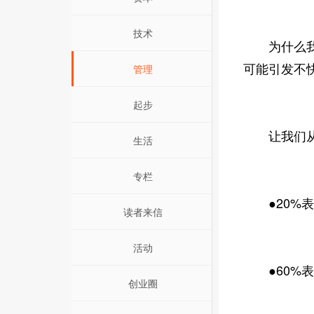
技术
为什么我们
可能引发不
管理
起步
让我们从“2
生活
专栏
●20%表
读者来信
活动
●60%表
创业圈