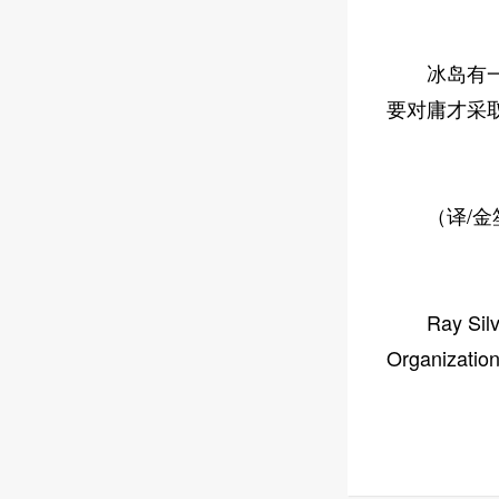
冰岛有一条
要对庸才采取
（译/金
Ray Silv
Organi