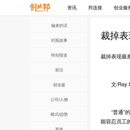
资讯
邦连接
创业服
编者的话
裁掉表
封面故事
特别报道
裁掉表现最
前沿
文/Ray Sil
创业鉴
公司/人物
“普通”的
模式/趋势
能容忍员工
资本