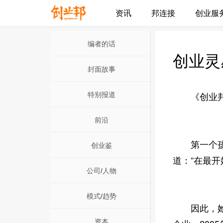
资讯
邦连接
创业服
编者的话
创业灵
封面故事
特别报道
《创业邦》文/
前沿
第一个孩子出
创业鉴
道：“在最
公司/人物
模式/趋势
因此，她便
资本