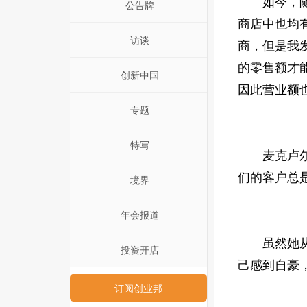
如今，随着麦克
公告牌
商店中也均有
访谈
商，但是我
的零售额才
创新中国
因此营业额
专题
特写
麦克卢尔曾
们的客户总
境界
年会报道
虽然她从来
投资开店
己感到自豪
订阅创业邦