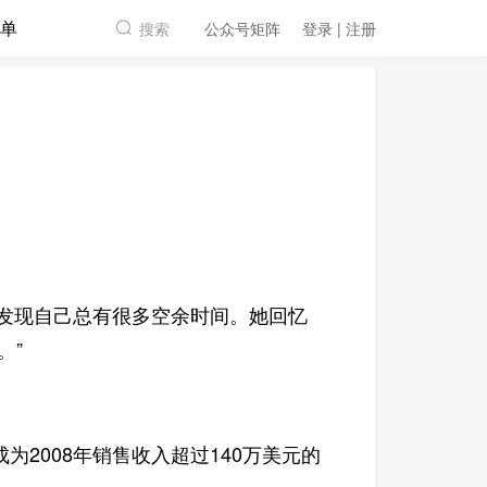
单
搜索
公众号矩阵
登录 | 注册
re）发现自己总有很多空余时间。她回忆
。”
008年销售收入超过140万美元的