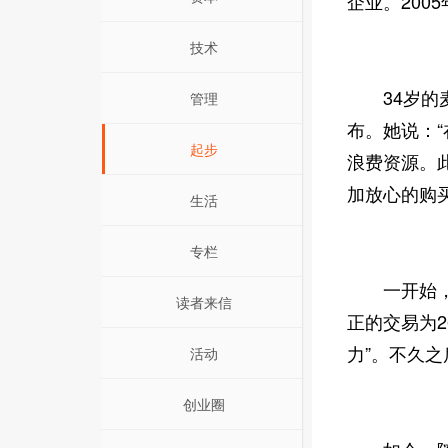
企业。2005
技术
34岁的麦
管理
布。她说：
起步
浪费资源。
加放心的购
生活
专栏
一开始，麦
读者来信
正的交易为2
力”。不久
活动
创业圈