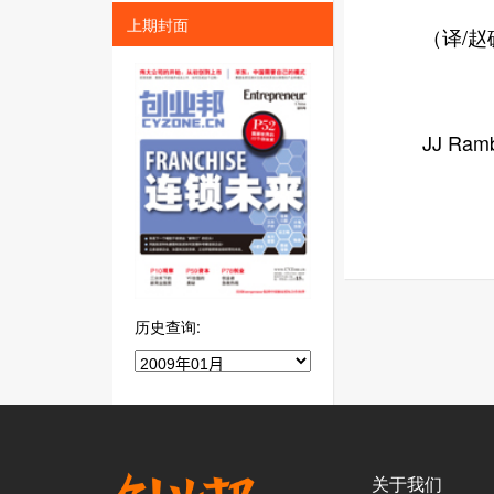
上期封面
（译/赵
JJ Ramb
历史查询:
关于我们