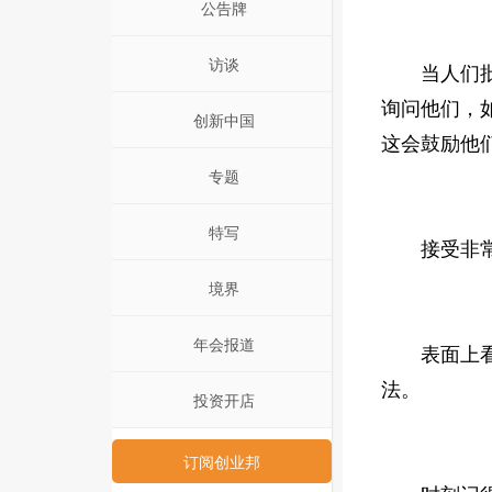
公告牌
访谈
当人们批评
询问他们，
创新中国
这会鼓励他
专题
特写
接受非常
境界
年会报道
表面上看起
法。
投资开店
订阅创业邦