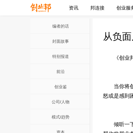
资讯
邦连接
创业服
编者的话
从负面
封面故事
特别报道
《创业邦》文/
前沿
当你将创意
创业鉴
怒或是感到
公司/人物
模式/趋势
倾听一下唱
资本