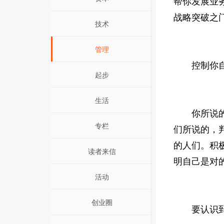
帮你发展业
战略突破之
技术
管理
控制你自
起步
生活
你所说的所
专栏
们所说的，
的人们。积
读者来信
明自己是对
活动
创业圈
要认识到，