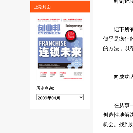
时刻记得
上期封面
记下所有别
似乎是疯狂
的方法，以
向成功人
历史查询:
在从事一项
创造性地解
机会。找到