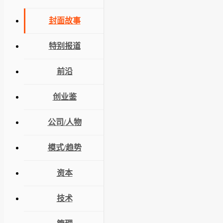
封面故事
特别报道
前沿
创业鉴
公司/人物
模式/趋势
资本
技术