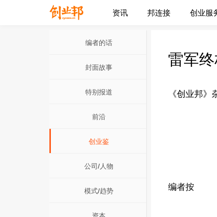
资讯
邦连接
创业服
编者的话
雷军终
封面故事
特别报道
《创业邦》杂
前沿
创业鉴
公司/人物
编者按
模式/趋势
资本