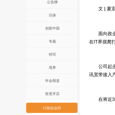
公告牌
文 | 夏
访谈
创新中国
面向政企的
在IT界摸爬
专题
特写
公司起步于
境界
讯宽带接入
年会报道
投资开店
在将近3年
订阅创业邦