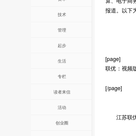
算、电子商
报道。以下为
技术
管理
起步
[page]
生活
联优：视频版
专栏
[/page]
读者来信
活动
江苏联优聚
创业圈