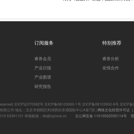
订阅服务
特别推荐
睿兽会员
睿兽分析
产业日报
友情合作
产业图谱
研究报告
hts reserved 京ICP证070362号
京ICP备08103950-1号
京ICP备08103950-9号
京ICP备0
有限公司 地址：北京市朝阳区利泽西街东湖国际中心A座7层 |
网络文化经营许可证（京网文
53391121 举报邮箱：db@cyzone.cn
京公网安备 11010502035114号