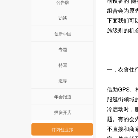
动设备的“
公告牌
组合会为原
访谈
下面我们可
施级别的机
创新中国
专题
特写
一，衣食住行
境界
借助GPS
年会报道
服逛街领域的
冷启动时，
投资开店
题。有的会
不直接和商
订阅创业邦