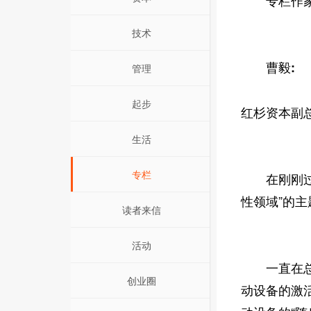
专栏作家
技术
曹毅:
管理
起步
红杉资本副
生活
专栏
在刚刚过去
性领域”的
读者来信
活动
一直在总结
创业圈
动设备的激