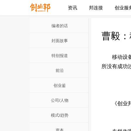
资讯
邦连接
创业服
编者的话
曹毅：
封面故事
特别报道
移动设备特
所没有成功
前沿
创业鉴
公司/人物
《创业邦》
模式/趋势
资本