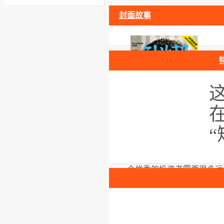
封面故事
《创业邦》:1970年01月
对话吉姆·布雷耶
一个优秀的投资者需要很多运
吉姆·布雷耶：我眼中的Fa
国
社交时代才刚刚开始
SP创业帮移动互联网的老江