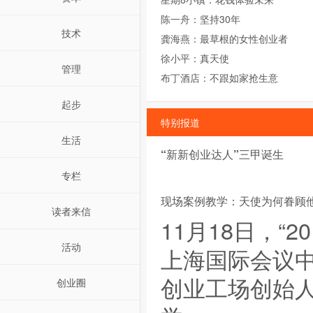
陈一舟：坚持30年
技术
龚海燕：最草根的女性创业者
徐小平：真天使
管理
布丁酒店：不跟如家抢生意
起步
特别报道
生活
“新新创业达人”三甲诞生
专栏
现场案例教学：天使为何眷顾
读者来信
11月18日，“
活动
上海国际会议
创业工场创始
创业圈