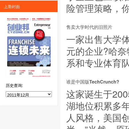
险管理策略，
上期封面
售卖大学时代的旧照片
一家出售大学
元的企业?哈奈特
系和专业体育
谁是中国版TechCrunch?
历史查询:
这家诞生于20
湖地位积累多年，创
人风格，美国创业